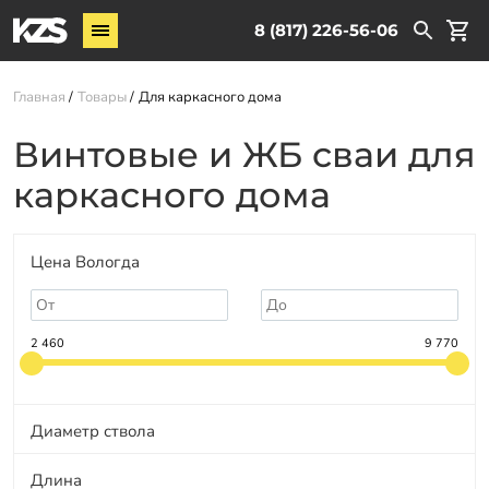
Винтовые сваи
8 (817) 226-56-06
Комплектующие
Главная
Товары
Для каркасного дома
Услуги
Винтовые и ЖБ сваи для
О компании
каркасного дома
Новости
Партнёрам
Цена Вологда
Контакты
Доставка
2 460
9 770
Оплата
Отзывы
Диаметр ствола
Гарантии
Длина