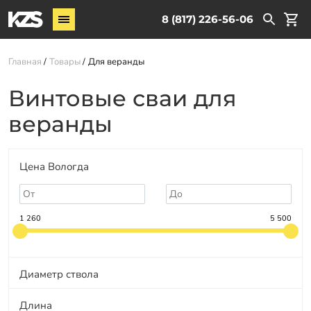
Винтовые сваи
8 (817) 226-56-06
Комплектующие
Главная
Товары
Для веранды
Услуги
Винтовые сваи для
О компании
веранды
Новости
Партнёрам
Цена Вологда
Контакты
Доставка
1 260
5 500
Оплата
Отзывы
Диаметр ствола
Гарантии
Длина