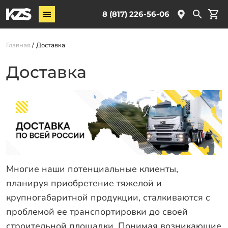
Винтовые сваи
8 (817) 226-56-06
Комплектующие
Главная
Доставка
Услуги
Доставка
О компании
Новости
Партнёрам
Контакты
Доставка
Многие наши потенциальные клиенты,
Оплата
планируя приобретение тяжелой и
Отзывы
крупногабаритной продукции, сталкиваются с
проблемой ее транспортировки до своей
Гарантии
строительной площадки. Понимая возникающие