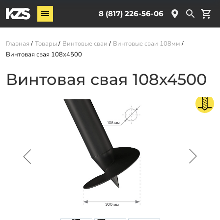
Винтовые сваи
8 (817) 226-56-06
Комплектующие
Главная
Товары
Винтовые сваи
Винтовые сваи 108мм
Винтовая свая 108х4500
Услуги
Винтовая свая 108х4500
О компании
Новости
Партнёрам
Контакты
Доставка
Оплата
Отзывы
Гарантии