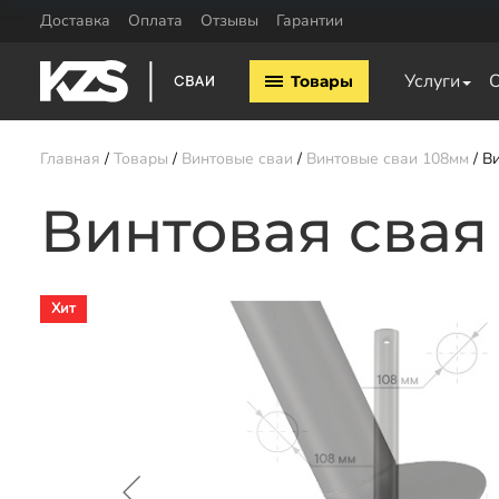
Доставка
Оплата
Отзывы
Гарантии
Винтовые сваи
Комплектующие
Услуги
Товары
Винтовые сваи 57мм
Оголовки для винтовых 
Винтовые сваи 76мм
Удлинители для свай
Винтовые сваи 89мм
Главная
Товары
Винтовые сваи
Винтовые сваи 108мм
Ви
Винтовые сваи 108мм
Винтовые сваи 133мм
Винтовая свая
Заказать звонок
Хит