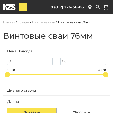
Винтовые сваи
8 (817) 226-56-06
Комплектующие
Главная
Товары
Винтовые сваи
Винтовые сваи 76мм
Услуги
Винтовые сваи 76мм
О компании
Новости
Цена Вологда
Партнёрам
Контакты
1 610
4 720
Доставка
Оплата
Диаметр ствола
Отзывы
Длина
Гарантии