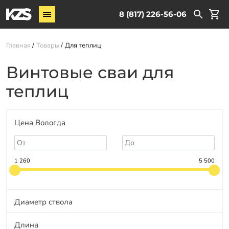
Винтовые сваи
8 (817) 226-56-06
Комплектующие
Главная
Товары
Для теплиц
Услуги
Винтовые сваи для
О компании
теплиц
Новости
Партнёрам
Цена Вологда
Контакты
Доставка
1 260
5 500
Оплата
Отзывы
Диаметр ствола
Гарантии
Длина