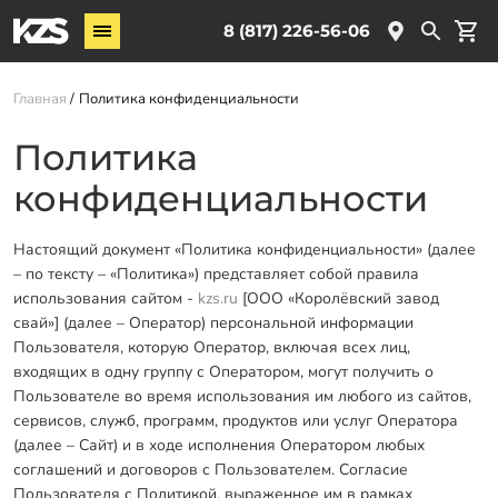
Винтовые сваи
8 (817) 226-56-06
Комплектующие
Главная
Политика конфиденциальности
Услуги
Политика
О компании
конфиденциальности
Новости
Партнёрам
Настоящий документ «Политика конфиденциальности» (далее
– по тексту – «Политика») представляет собой правила
Контакты
использования сайтом -
kzs.ru
[ООО «Королёвский завод
свай»] (далее – Оператор) персональной информации
Доставка
Пользователя, которую Оператор, включая всех лиц,
входящих в одну группу с Оператором, могут получить о
Оплата
Пользователе во время использования им любого из сайтов,
сервисов, служб, программ, продуктов или услуг Оператора
Отзывы
(далее – Сайт) и в ходе исполнения Оператором любых
Гарантии
соглашений и договоров с Пользователем. Согласие
Пользователя с Политикой, выраженное им в рамках