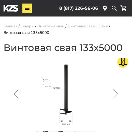
Винтовые сваи
8 (817) 226-56-06
Комплектующие
Главная
Товары
Винтовые сваи
Винтовые сваи 133мм
Винтовая свая 133х5000
Услуги
Винтовая свая 133х5000
О компании
Новости
Партнёрам
Контакты
Доставка
Оплата
Отзывы
Гарантии