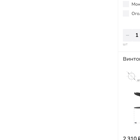
Мон
Ого
шт
Винто
2 310 