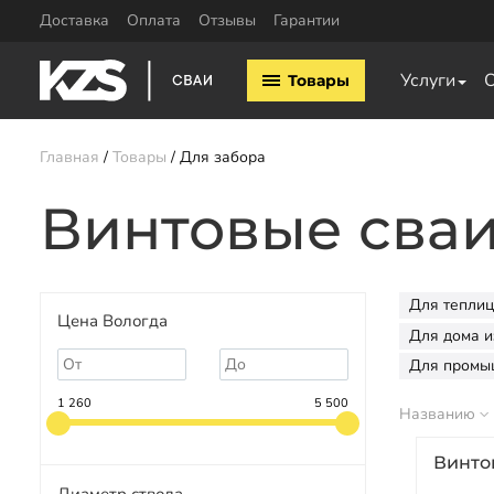
Доставка
Оплата
Отзывы
Гарантии
Винтовые сваи
Комплектующие
Услуги
Товары
Винтовые сваи 57мм
Оголовки для винтовых 
Винтовые сваи 76мм
Удлинители для свай
Винтовые сваи 89мм
Главная
Товары
Для забора
Винтовые сваи 108мм
Винтовые сваи 133мм
Винтовые сваи
Заказать звонок
Для теплиц
Цена Вологда
Для дома и
Для промы
1 260
5 500
Названию
Винтов