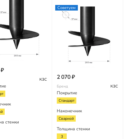
Советуем
 ₽
2 070 ₽
КЗС
тие
Бренд
КЗС
Покрытие
рт
Стандарт
ечник
Наконечник
ой
Сварной
на стенки
Толщина стенки
3