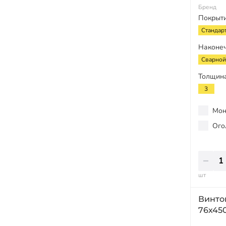
Бренд
Покрыт
Стандар
Наконе
Сварной
Толщина
3
Мон
Ого
шт
Винто
76х45