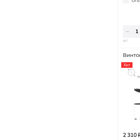
Ого
шт
Винто
Хит
2 310 