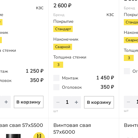
2 600 ₽
КЗС
Бренд
ие
Покры
Бренд
КЗС
Покрытие
т
Станда
Стандарт
чник
Након
Наконечник
Сварн
Сварной
 стенки
Толщи
Толщина стенки
3
3
1 250 ₽
таж
Ог
1 450 ₽
Монтаж
350 ₽
ловок
350 ₽
Оголовок
В корзину
В корзину
шт
шт
вая свая 57х5500
Винтовая свая
Винт
57х6000