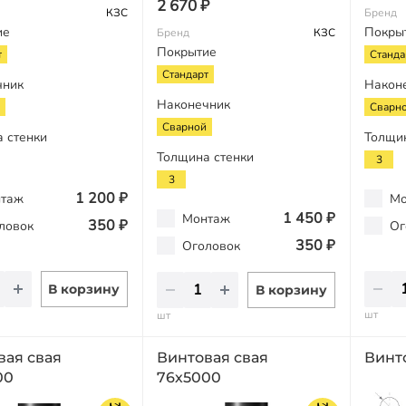
2 670 ₽
КЗС
Бренд
ие
Покры
Бренд
КЗС
Покрытие
т
Станда
Стандарт
чник
Након
Наконечник
Сварн
Сварной
 стенки
Толщи
Толщина стенки
3
3
1 200 ₽
таж
Мо
1 450 ₽
Монтаж
350 ₽
ловок
Ог
350 ₽
Оголовок
В корзину
В корзину
шт
шт
вая свая
Винтовая свая
Винт
00
76х5000