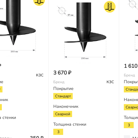
₽
1 610
3 670 ₽
КЗС
Бренд
ие
Покры
Бренд
КЗС
Покрытие
т
Станда
Стандарт
чник
Након
Наконечник
Сварн
Сварной
 стенки
Толщи
Толщина стенки
3
3