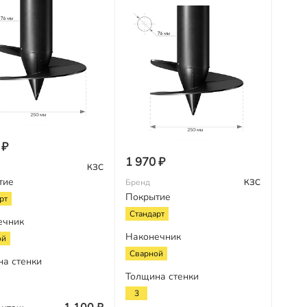
 ₽
1 970 ₽
КЗС
тие
Бренд
КЗС
Покрытие
рт
Стандарт
ечник
Наконечник
ой
Сварной
на стенки
Толщина стенки
3