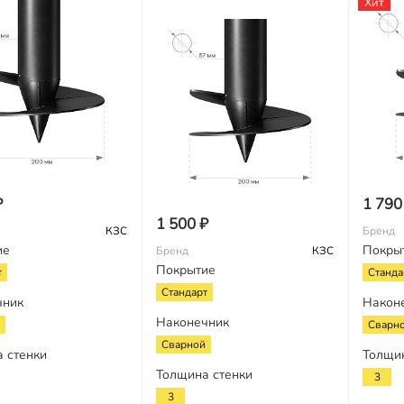
Хит
₽
1 790
1 500 ₽
КЗС
Бренд
ие
Покры
Бренд
КЗС
Покрытие
т
Станда
Стандарт
чник
Након
Наконечник
Сварн
Сварной
 стенки
Толщи
Толщина стенки
3
3