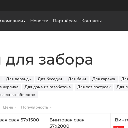
О компании
Новости
Партнёрам
Контакты
свай
 для забора
Для веранды
Для беседки
Для бани
Для гаража
Для
з кирпича
Для дома из газобетона
Для хоз построек
Для п
шленных объектов
Цене
Популярность
ая свая 57х1500
Винтовая свая
Винт
57х2000