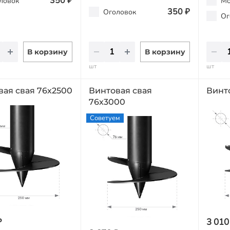
350 ₽
ловок
Мо
350 ₽
Оголовок
Ог
В корзину
В корзину
шт
шт
вая свая 76х2500
Винтовая свая
Винт
76х3000
Советуем
₽
3 010