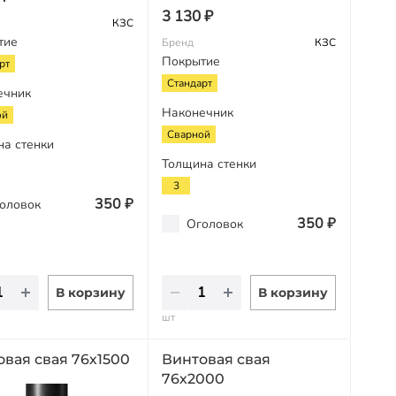
3 130 ₽
КЗС
тие
Бренд
КЗС
Покрытие
рт
Стандарт
ечник
Наконечник
ой
Сварной
на стенки
Толщина стенки
3
350 ₽
оловок
350 ₽
Оголовок
В корзину
В корзину
шт
овая свая 76х1500
Винтовая свая
76х2000