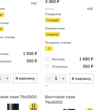
3 360 ₽
КЗС
тие
Бренд
КЗС
Покрытие
рт
Стандарт
ечник
Наконечник
ой
Сварной
на стенки
Толщина стенки
3
1 500 ₽
нтаж
1 680 ₽
Монтаж
350 ₽
оловок
350 ₽
Оголовок
В корзину
В корзину
шт
овая свая 76х5500
Винтовая свая
76х6000