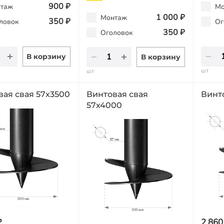
900 ₽
таж
Мо
1 000 ₽
Монтаж
350 ₽
ловок
Ог
350 ₽
Оголовок
В корзину
В корзину
шт
шт
вая свая 57х3500
Винтовая свая
Винт
57х4000
₽
2 860