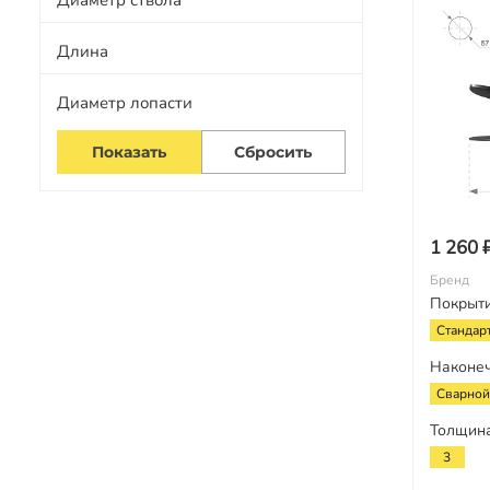
Диаметр ствола
Длина
Диаметр лопасти
1 260 
Бренд
Покрыт
Стандар
Наконе
Сварной
Толщина
3