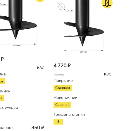
 ₽
4 720 ₽
КЗС
тие
Бренд
КЗС
Покрытие
рт
Стандарт
ечник
Наконечник
ой
Сварной
на стенки
Толщина стенки
3
350 ₽
оловок