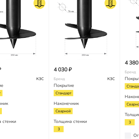
4 380
₽
4 030 ₽
Бренд
Покры
КЗС
Бренд
КЗС
ие
Покрытие
Станда
т
Стандарт
Након
чник
Наконечник
Сварн
Сварной
Толщи
 стенки
Толщина стенки
3
3
Ог