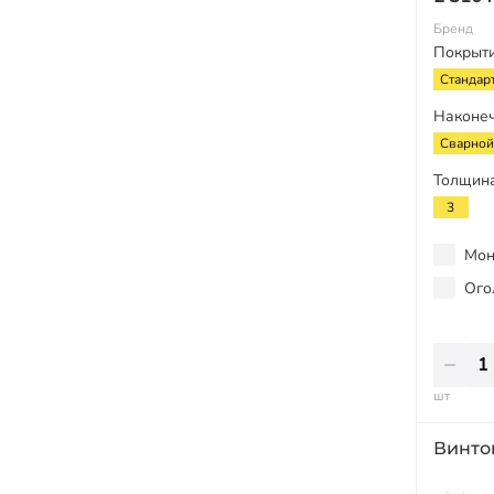
Бренд
Покрыт
Стандар
Наконе
Сварной
Толщина
3
Мон
Ого
шт
Винто