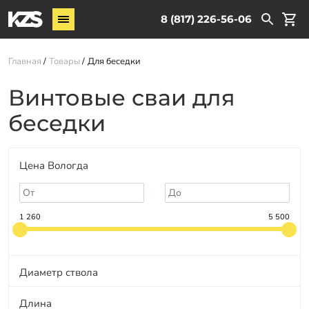
Винтовые сваи
8 (817) 226-56-06
Комплектующие
Главная
Товары
Для беседки
Услуги
Винтовые сваи для
О компании
беседки
Новости
Партнёрам
Цена Вологда
Контакты
Доставка
1 260
5 500
Оплата
Отзывы
Диаметр ствола
Гарантии
Длина