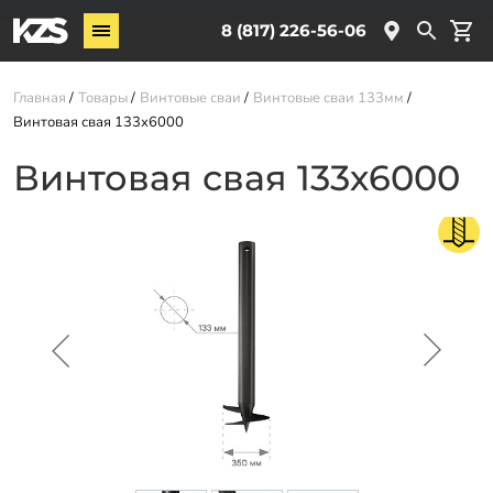
Винтовые сваи
8 (817) 226-56-06
Комплектующие
Главная
Товары
Винтовые сваи
Винтовые сваи 133мм
Винтовая свая 133х6000
Услуги
Винтовая свая 133х6000
О компании
Новости
Партнёрам
Контакты
Доставка
Оплата
Отзывы
Гарантии