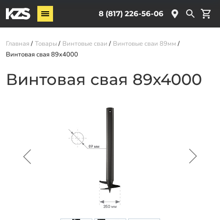
Винтовые сваи
8 (817) 226-56-06
Комплектующие
Главная
Товары
Винтовые сваи
Винтовые сваи 89мм
Винтовая свая 89х4000
Услуги
Винтовая свая 89х4000
О компании
Новости
Партнёрам
Контакты
Доставка
Оплата
Отзывы
Гарантии