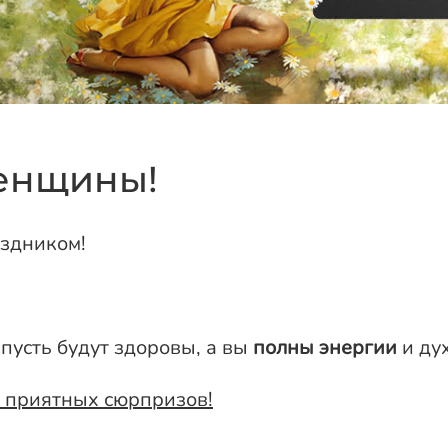
енщины!
здником!
 пусть будут здоровы, а вы
полны энергии
и дух
о приятных сюрпризов!