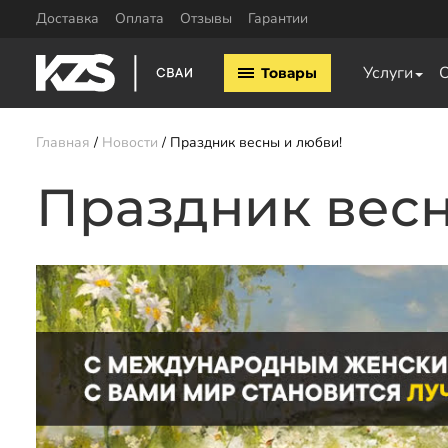
Доставка
Оплата
Отзывы
Гарантии
Винтовые сваи
Комплектующие
Услуги
Товары
Винтовые сваи 57мм
Оголовки для винтовых 
Винтовые сваи 76мм
Удлинители для свай
Винтовые сваи 89мм
Главная
Новости
Праздник весны и любви!
Винтовые сваи 108мм
Винтовые сваи 133мм
Праздник весн
Заказать звонок