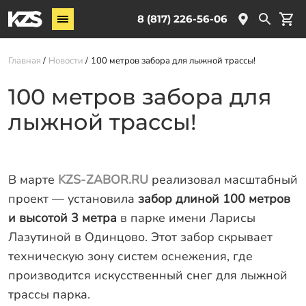
Винтовые сваи
8 (817) 226-56-06
Комплектующие
Главная
Новости
100 метров забора для лыжной трассы!
Услуги
100 метров забора для
О компании
лыжной трассы!
Новости
Партнёрам
Контакты
В марте
KZS-ZABOR.RU
реализовал масштабный
проект — установила
забор длиной 100 метров
Доставка
и высотой 3 метра
в парке имени Ларисы
Лазутиной в Одинцово. Этот забор скрывает
Оплата
техническую зону систем оснежения, где
Отзывы
производится искусственный снег для лыжной
Гарантии
трассы парка.