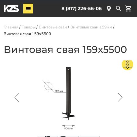
Винтовые сваи
8 (817) 226-56-06
Комплектующие
Главная
Товары
Винтовые сваи
Винтовые сваи 159мм
Винтовая свая 159х5500
Услуги
Винтовая свая 159х5500
О компании
Новости
Партнёрам
Контакты
Доставка
Оплата
Отзывы
Гарантии