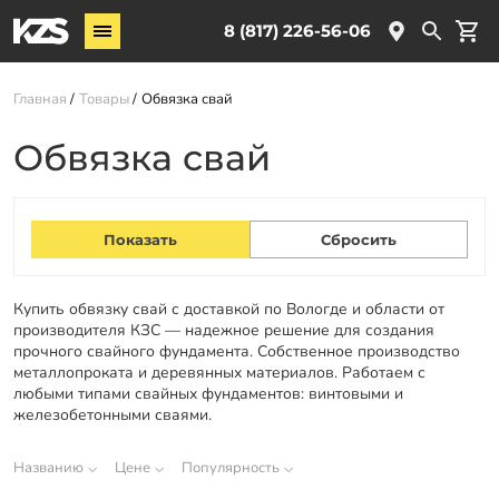
Винтовые сваи
8 (817) 226-56-06
Комплектующие
Главная
Товары
Обвязка свай
Услуги
Обвязка свай
О компании
Новости
Партнёрам
Контакты
Купить обвязку свай с доставкой по Вологде и области от
производителя КЗС — надежное решение для создания
Доставка
прочного свайного фундамента. Собственное производство
металлопроката и деревянных материалов. Работаем с
Оплата
любыми типами свайных фундаментов: винтовыми и
железобетонными сваями.
Отзывы
Гарантии
Названию
Цене
Популярность