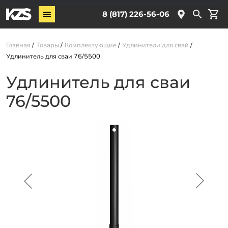
Винтовые сваи
8 (817) 226-56-06
Комплектующие
Главная
Товары
Комплектующие
Удлинители для свай
Удлинитель для сваи 76/5500
Услуги
Удлинитель для сваи
О компании
76/5500
Новости
Партнёрам
Контакты
Доставка
Оплата
Отзывы
Гарантии