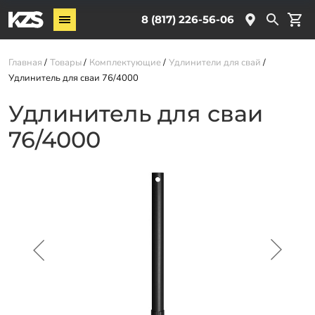
Винтовые сваи
8 (817) 226-56-06
Комплектующие
Главная
Товары
Комплектующие
Удлинители для свай
Удлинитель для сваи 76/4000
Услуги
Удлинитель для сваи
О компании
76/4000
Новости
Партнёрам
Контакты
Доставка
Оплата
Отзывы
Гарантии