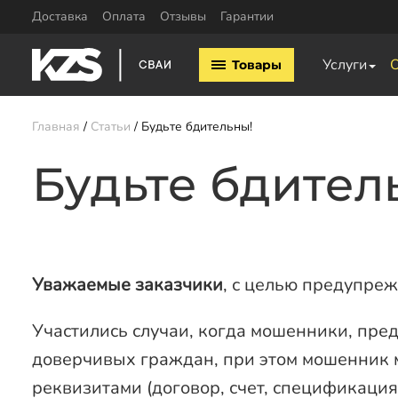
Доставка
Оплата
Отзывы
Гарантии
Винтовые сваи
Комплектующие
Услуги
Товары
Винтовые сваи 57мм
Оголовки для винтовых 
Винтовые сваи 76мм
Удлинители для свай
Винтовые сваи 89мм
Главная
Статьи
Будьте бдительны!
Винтовые сваи 108мм
Винтовые сваи 133мм
Будьте бдител
Заказать звонок
Уважаемые заказчики
, с целью предупре
Участились случаи, когда мошенники, пре
доверчивых граждан, при этом мошенник м
реквизитами (договор, счет, спецификация