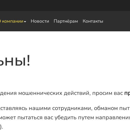
О компании
Новости
Партнёрам
Контакты
свай
ьны!
ждения мошеннических действий, просим вас
п
дставляясь нашими сотрудниками, обманом пыт
ожет пытаться вас убедить путем направлени
).